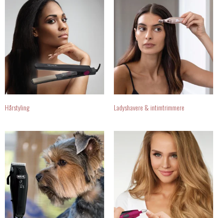
Hårstyling
Ladyshavere & intimtrimmere