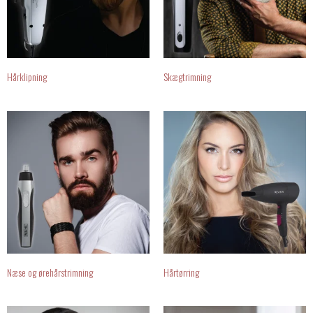
Hårklipning
Skægtrimning
Næse og ørehårstrimning
Hårtørring