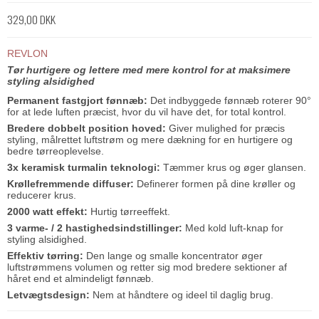
329,00 DKK
REVLON
Tør hurtigere og lettere med mere kontrol for at maksimere
styling alsidighed
Permanent fastgjort fønnæb:
Det indbyggede fønnæb roterer 90°
for at lede luften præcist, hvor du vil have det, for total kontrol.
Bredere dobbelt position hoved:
Giver mulighed for præcis
styling, målrettet luftstrøm og mere dækning for en hurtigere og
bedre tørreoplevelse.
3x keramisk turmalin teknologi:
Tæmmer krus og øger glansen.
Krøllefremmende diffuser:
Definerer formen på dine krøller og
reducerer krus.
2000 watt effekt:
Hurtig tørreeffekt.
3 varme- / 2 hastighedsindstillinger:
Med kold luft-knap for
styling alsidighed.
Effektiv tørring:
Den lange og smalle koncentrator øger
luftstrømmens volumen og retter sig mod bredere sektioner af
håret end et almindeligt fønnæb.
Letvægtsdesign:
Nem at håndtere og ideel til daglig brug.