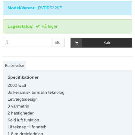
Model/Varenr.:
RVDR5320E
Lagerstatus:
På lager
stk.
Køb
Beskrivelse
Specifikationer
2000 watt
3x keramisk turmalin teknologi
Letvægtsdesign
3 varmetrin
2 hastigheder
Kold luft funktion
Låseknap til fønnæb
1,8 m drejeledning