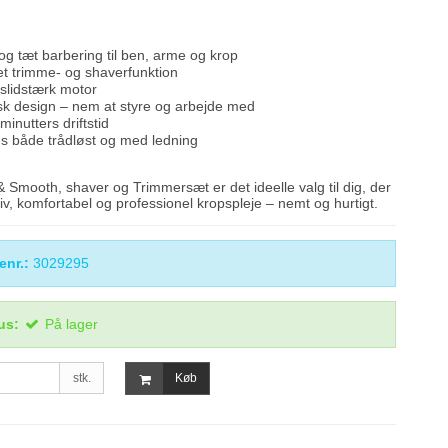
g tæt barbering til ben, arme og krop
t trimme- og shaverfunktion
 slidstærk motor
k design – nem at styre og arbejde med
minutters driftstid
s både trådløst og med ledning
 Smooth, shaver og Trimmersæt er det ideelle valg til dig, der
iv, komfortabel og professionel kropspleje – nemt og hurtigt.
enr.:
3029295
us:
På lager
stk.
Køb