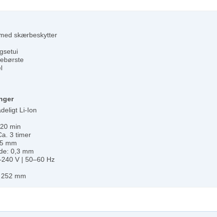
 med skærbeskytter
gsetui
sebørste
l
nger
deligt Li-Ion
 120 min
Ca. 3 timer
45 mm
gde: 0,3 mm
240 V | 50–60 Hz
× 252 mm