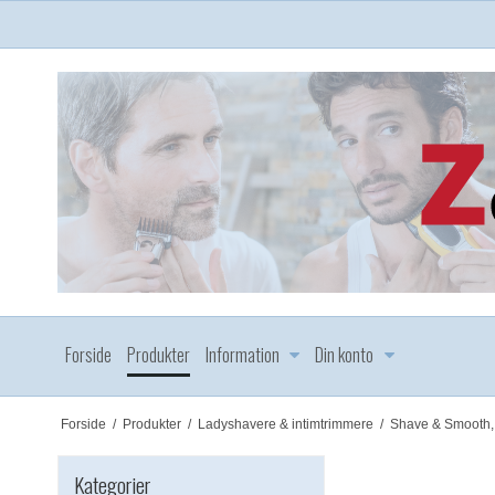
Forside
Produkter
Information
Din konto
Forside
/
Produkter
/
Ladyshavere & intimtrimmere
/
Shave & Smooth,
Kategorier