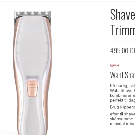
Shave
Trim
495,00 D
WAHL
Wahl Sha
Få hurtig, s
Wahl Shave &
kombinerer e
perfekt til da
Brug klippeho
efter til sha
skånsomme mo
minimal irrita