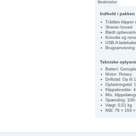
Beskrivelse
Indhold i pakken
Trådløs klipper
Shaver-hoved
Blødt opbevarin
Knivolie og ren
USB-A ladekabe
Brugsanvisning
Tekniske oplysni
Batteri: Genopla
Motor: Rotary
Driftstid: Op til
Opladningstid: 
Klippebredde: 
Min. klippelæn
Spænding: 100–
Vægt: 0,51 kg
Mål: 76 × 159 