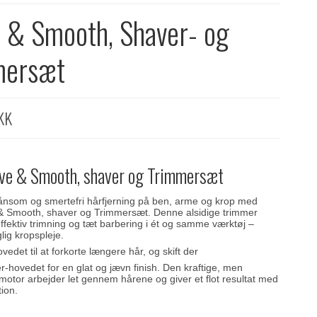
 & Smooth, Shaver- og
mersæt
KK
ve & Smooth, shaver og Trimmersæt
kånsom og smertefri hårfjerning på ben, arme og krop med
 Smooth, shaver og Trimmersæt. Denne alsidige trimmer
ffektiv trimning og tæt barbering i ét og samme værktøj –
glig kropspleje.
vedet til at forkorte længere hår, og skift der
ver-hovedet for en glat og jævn finish. Den kraftige, men
tor arbejder let gennem hårene og giver et flot resultat med
tion.