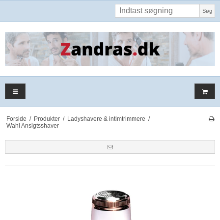
Søg
Forside
/
Produkter
/
Ladyshavere & intimtrimmere
/
Wahl Ansigtsshaver