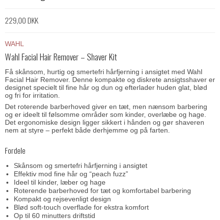
229,00 DKK
WAHL
Wahl Facial Hair Remover – Shaver Kit
Få skånsom, hurtig og smertefri hårfjerning i ansigtet med Wahl
Facial Hair Remover. Denne kompakte og diskrete ansigtsshaver er
designet specielt til fine hår og dun og efterlader huden glat, blød
og fri for irritation.
Det roterende barberhoved giver en tæt, men nænsom barbering
og er ideelt til følsomme områder som kinder, overlæbe og hage.
Det ergonomiske design ligger sikkert i hånden og gør shaveren
nem at styre – perfekt både derhjemme og på farten.
Fordele
Skånsom og smertefri hårfjerning i ansigtet
Effektiv mod fine hår og “peach fuzz”
Ideel til kinder, læber og hage
Roterende barberhoved for tæt og komfortabel barbering
Kompakt og rejsevenligt design
Blød soft-touch overflade for ekstra komfort
Op til 60 minutters driftstid