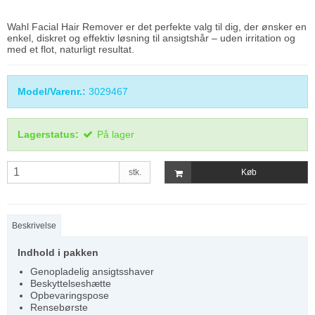
Wahl Facial Hair Remover er det perfekte valg til dig, der ønsker en
enkel, diskret og effektiv løsning til ansigtshår – uden irritation og
med et flot, naturligt resultat.
Model/Varenr.:
3029467
Lagerstatus:
På lager
stk.
Køb
Beskrivelse
Indhold i pakken
Genopladelig ansigtsshaver
Beskyttelseshætte
Opbevaringspose
Rensebørste